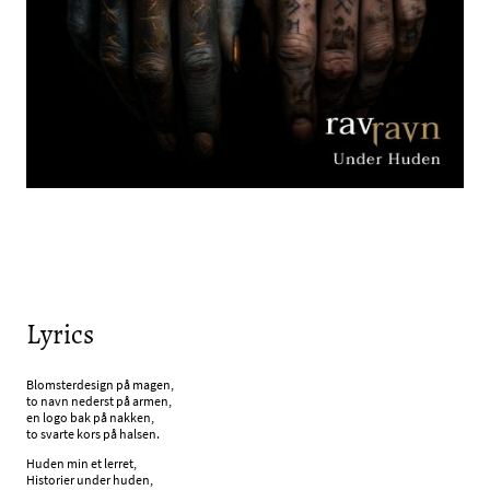
Lyrics
Blomsterdesign på magen,
to navn nederst på armen,
en logo bak på nakken,
to svarte kors på halsen.
Huden min et lerret,
Historier under huden,