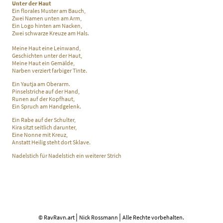
Unter der Haut
Ein florales Muster am Bauch,
Zwei Namen unten am Arm,
Ein Logo hinten am Nacken,
Zwei schwarze Kreuze am Hals.
Meine Haut eine Leinwand,
Geschichten unter der Haut,
Meine Haut ein Gemälde,
Narben verziert farbiger Tinte.
Ein Yautja am Oberarm.
Pinselstriche auf der Hand,
Runen auf der Kopfhaut,
Ein Spruch am Handgelenk.
Ein Rabe auf der Schulter,
Kira sitzt seitlich darunter,
Eine Nonne mit Kreuz,
Anstatt Heilig steht dort Sklave.
Nadelstich für Nadelstich ein weiterer Strich
|
|
© RavRavn.art
Nick Rossmann
Alle Rechte vorbehalten.