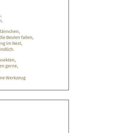
,
,
n.
 Männchen,
die Beulen fallen,
ng im Nest,
indlich.
nsekten,
en gerne,
eine Werkzeug