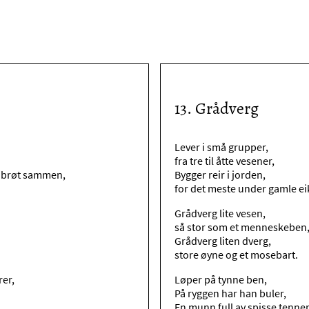
13
.
Grådverg
Lever i små grupper,
fra tre til åtte vesener,
t brøt sammen,
Bygger reir i jorden,
for det meste under gamle ei
Grådverg lite vesen,
så stor som et menneskeben
Grådverg liten dverg,
store øyne og et mosebart.
er,
Løper på tynne ben,
På ryggen har han buler,
En munn full av spisse tenner