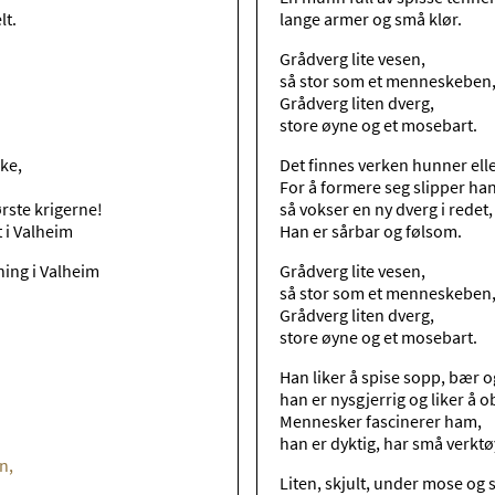
lt.
lange armer og små klør.
Grådverg lite vesen,
så stor som et menneskeben
Grådverg liten dverg,
store øyne og et mosebart.
rke,
Det finnes verken hunner ell
For å formere seg slipper han
rste krigerne!
så vokser en ny dverg i redet,
t i Valheim
Han er sårbar og følsom.
sning i Valheim
Grådverg lite vesen,
så stor som et menneskeben
Grådverg liten dverg,
store øyne og et mosebart.
Han liker å spise sopp, bær o
han er nysgjerrig og liker å o
Mennesker fascinerer ham,
han er dyktig, har små verktø
en,
Liten, skjult, under mose og 