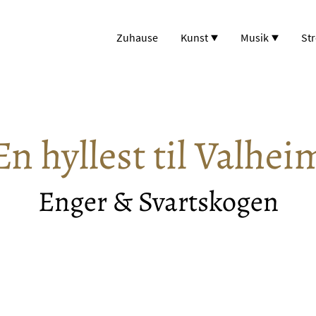
Zuhause
Kunst
Musik
St
En hyllest til Valhei
Enger & Svartskogen