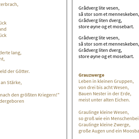
zerbrach,
Grådverg lite vesen,
så stor som et menneskeben
Grådverg liten dverg,
rück
store øyne og et mosebart.
and
rück
Grådverg lite vesen,
så stor som et menneskeben
Grådverg liten dverg,
erte lang,
store øyne og et mosebart.
ht,
eld der Götter.
Grauzwerge
Leben in kleinen Gruppen,
 an Stärke,
von drei bis acht Wesen,
Bauen Nester in der Erde,
 nach den größten Kriegern!"
meist unter alten Eichen.
iedergeboren
Graulinge kleine Wesen,
so groß wie ein Menschenbei
Graulinge kleine Zwerge,
große Augen und ein Moosba