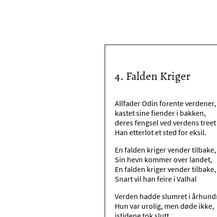
4. Falden Kriger
Allfader Odin forente verdener,
kastet sine fiender i bakken,
deres fengsel ved verdens tree
Han etterlot et sted for eksil.
En falden kriger vender tilbake,
Sin hevn kommer over landet,
En falden kriger vender tilbake,
Snart vil han feire i Valhal
Verden hadde slumret i århundr
Hun var urolig, men døde ikke,
istidene tok slutt,