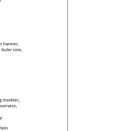
,
er hanner,
 buler sine,
,
g insekter,
bservere,
y.
stein