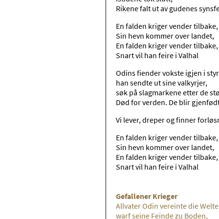
Rikene falt ut av gudenes synsfe
En falden kriger vender tilbake,
Sin hevn kommer over landet,
En falden kriger vender tilbake,
Snart vil han feire i Valhal
Odins fiender vokste igjen i sty
han sendte ut sine valkyrjer,
søk på slagmarkene etter de stø
Død for verden. De blir gjenfød
Vi lever, dreper og finner forlø
En falden kriger vender tilbake,
Sin hevn kommer over landet,
En falden kriger vender tilbake,
Snart vil han feire i Valhal
Gefallener Krieger
Allvater Odin vereinte die Welt
warf seine Feinde zu Boden,