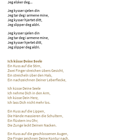
Jeg elsker deg...
Jeg kysser sjelen din
Jeg tar deg i armene mine,
Jeg kysser hjertet ditt,
Jeg slipper deg aldri.
Jeg kysser sjelen din
Jeg tar deg i armene mine,
Jeg kysser hjertet ditt,
Jeg slipper deg aldri.
Ich küsse Deine Seele
Ein Kuss auf die Stirn,
Zwei Finger streichen übers Gesicht,
Ein streicheln über den Hals,
Ein nachzeichnen Deiner Leberflecke,
Ich küsse Deine Seele
Ich nehme Dich in den Arm,
Ich küsse Dein Herz,
Ich lass Dich nicht mehr los.
Ein Kuss auf die Lippen,
Die Hände massieren die Schultern,
Ein flüstern ins Ohr,
Die Zunge leckt Deinen Nacken.
Ein Kuss auf die geschlossenen Augen,
Die Finger zeichnen Deine Kontur nach,