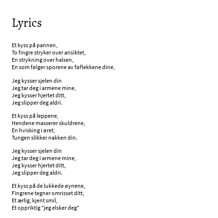
Lyrics
Et kyss på pannen,
To fingre stryker over ansiktet,
En strykning over halsen,
En som følger sporene av føflekkene dine,
Jeg kysser sjelen din
Jeg tar deg i armene mine,
Jeg kysser hjertet ditt,
Jeg slipper deg aldri.
Et kyss på leppene,
Hendene masserer skuldrene,
En hvisking i øret,
Tungen slikker nakken din.
Jeg kysser sjelen din
Jeg tar deg i armene mine,
Jeg kysser hjertet ditt,
Jeg slipper deg aldri.
Et kyss på de lukkede øynene,
Fingrene tegner omrisset ditt,
Et ærlig, kjent smil,
Et oppriktig "jeg elsker deg"