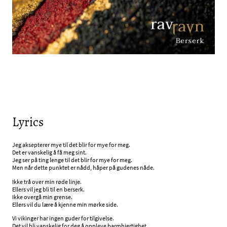
Lyrics
Jeg aksepterer mye til det blir for mye for meg.
Det er vanskelig å få meg sint.
Jeg ser på ting lenge til det blir for mye for meg.
Men når dette punktet er nådd, håper på gudenes nåde.
Ikke trå over min røde linje.
Ellers vil jeg bli til en berserk.
Ikke overgå min grense.
Ellers vil du lære å kjenne min mørke side.
Vi vikinger har ingen guder for tilgivelse.
Det vil bli vanskelig for deg å oppleve barmhjertighet.