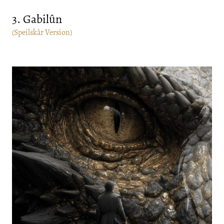
3. Gabilûn
(Speilskår Version)