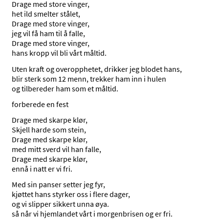
Drage med store vinger,
het ild smelter stålet,
Drage med store vinger,
jeg vil få ham til å falle,
Drage med store vinger,
hans kropp vil bli vårt måltid.
Uten kraft og overopphetet, drikker jeg blodet hans,
blir sterk som 12 menn, trekker ham inn i hulen
og tilbereder ham som et måltid.
forberede en fest
Drage med skarpe klør,
Skjell harde som stein,
Drage med skarpe klør,
med mitt sverd vil han falle,
Drage med skarpe klør,
ennå i natt er vi fri.
Med sin panser setter jeg fyr,
kjøttet hans styrker oss i flere dager,
og vi slipper sikkert unna øya.
så når vi hjemlandet vårt i morgenbrisen og er fri.