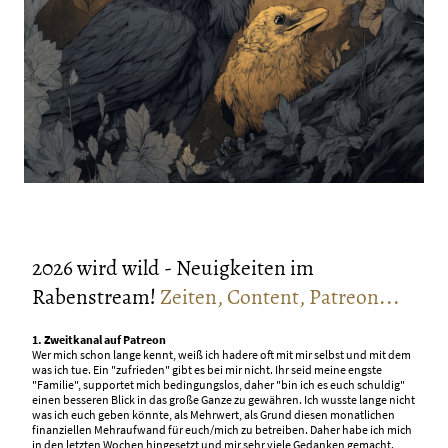
2026 wird wild - Neuigkeiten im
Rabenstream!
Zeiten, Content, Patreon...
1. Zweitkanal auf Patreon
Wer mich schon lange kennt, weiß ich hadere oft mit mir selbst und mit dem
was ich tue. Ein "zufrieden" gibt es bei mir nicht. Ihr seid meine engste
"Familie", supportet mich bedingungslos, daher "bin ich es euch schuldig"
einen besseren Blick in das große Ganze zu gewähren. Ich wusste lange nicht
was ich euch geben könnte, als Mehrwert, als Grund diesen monatlichen
finanziellen Mehraufwand für euch/mich zu betreiben. Daher habe ich mich
in den letzten Wochen hingesetzt und mir sehr viele Gedanken gemacht.