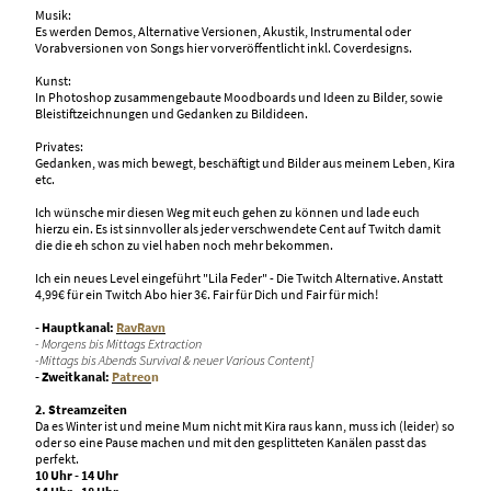
Musik:
Es werden Demos, Alternative Versionen, Akustik, Instrumental oder
Vorabversionen von Songs hier vorveröffentlicht inkl. Coverdesigns.
Kunst:
In Photoshop zusammengebaute Moodboards und Ideen zu Bilder, sowie
Bleistiftzeichnungen und Gedanken zu Bildideen.
Privates:
Gedanken, was mich bewegt, beschäftigt und Bilder aus meinem Leben, Kira
etc.
Ich wünsche mir diesen Weg mit euch gehen zu können und lade euch
hierzu ein. Es ist sinnvoller als jeder verschwendete Cent auf Twitch damit
die die eh schon zu viel haben noch mehr bekommen.
Ich ein neues Level eingeführt "Lila Feder" - Die Twitch Alternative. Anstatt
4,99€ für ein Twitch Abo hier 3€. Fair für Dich und Fair für mich!
- Hauptkanal:
RavRavn
- Morgens bis Mittags Extraction
-Mittags bis Abends Survival & neuer Various Content]
- Zweitkanal:
Patreo
n
2. Streamzeiten
Da es Winter ist und meine Mum nicht mit Kira raus kann, muss ich (leider) so
oder so eine Pause machen und mit den gesplitteten Kanälen passt das
perfekt.
10 Uhr - 14 Uhr