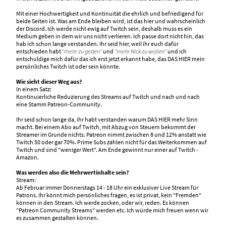
Mit einer Hochwertigkeit und Kon­ti­nu­i­tät die ehrlich und befriedigend für
beide Seiten ist. Was am Ende bleiben wird, ist das hier und wahrscheinlich
der Discord. Ich werde nicht ewig auf Twitch sein, deshalb muss es ein
Medium geben in dem wir uns nicht verlieren. Ich passe dort nicht hin, das
hab ich schon lange verstanden. Ihr seid hier, weil ihr euch dafür
entschieden habt
"mehr zu geben"
und
"mehr Nick zu wollen"
und ich
entschuldige mich dafür das ich erst jetzt erkannt habe, das DAS HIER mein
persönliches Twitch ist oder sein könnte.
Wie sieht dieser Weg aus?
In einem Satz:
Kontinuierliche Reduzierung des Streams auf Twitch und nach und nach
eine Stamm Patreon-Community.
Ihr seid schon lange da, ihr habt verstanden warum DAS HIER mehr Sinn
macht. Bei einem Abo auf Twitch, mit Abzug von Steuern bekommt der
Streamer im Grunde nichts. Patreon nimmt zwischen 8 und 12% anstatt wie
Twitch 50 oder gar 70%. Prime Subs zählen nicht für das Weiterkommen auf
Twitch und sind "weniger Wert". Am Ende gewinnt nur einer auf Twitch -
Amazon.
Was werden also die Mehrwertinhalte sein?
Stream:
Ab Februar immer Donnerstags 14 - 18 Uhr ein exklusiver Live Stream für
Patrons. Ihr könnt mich persönliches fragen, es ist privat, kein "Fremden"
können in den Stream. Ich werde zocken, oder wir, reden. Es können
"Patreon Community Streams" werden etc. Ich würde mich freuen wenn wir
es zusammen gestalten können.