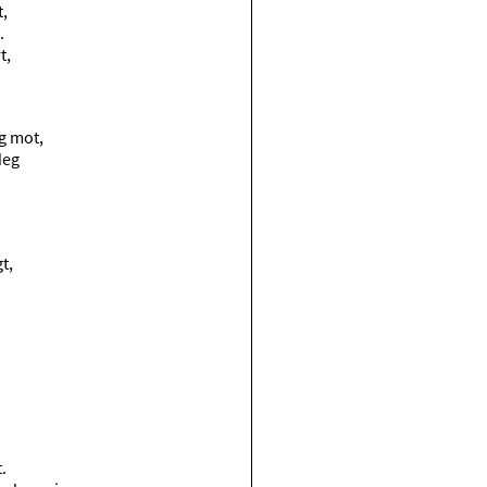
t,
.
t,
eg mot,
deg
,
gt,
t.