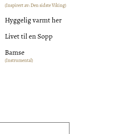
(
Inspirert av: Den sidste Viking
)
Hyggelig varmt her
Livet til en Sopp
Bamse
(Instrumental)