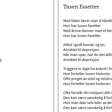
Tusen Fasetter
Med tiden lærer man å hånd
Hun har tusen fasetter.
Med årene danner man et bes
Hun har tusen fasetter.
Alltid i godt humør og ler,
Ansiktet til depresjon.
Når man spør, har du det allti
g.
Ansiktet til depresjon.
Triggere er dypt forankret i 
Hun forteller tusen historier
Ofte preget av vold og mis
Hun forteller tusen historier.
Ofte forstår din motpart ditt 
Den kan være vanskelig å for
Hvis man ikke selv lider av det
Den kan være vanskelig å for