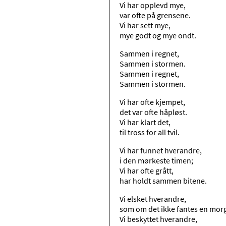
Vi har opplevd mye,
var ofte på grensene.
Vi har sett mye,
mye godt og mye ondt.
Sammen i regnet,
Sammen i stormen.
Sammen i regnet,
Sammen i stormen.
Vi har ofte kjempet,
det var ofte håpløst.
Vi har klart det,
til tross for all tvil.
Vi har funnet hverandre,
i den mørkeste timen;
Vi har ofte grått,
har holdt sammen bitene.
Vi elsket hverandre,
som om det ikke fantes en mo
Vi beskyttet hverandre,