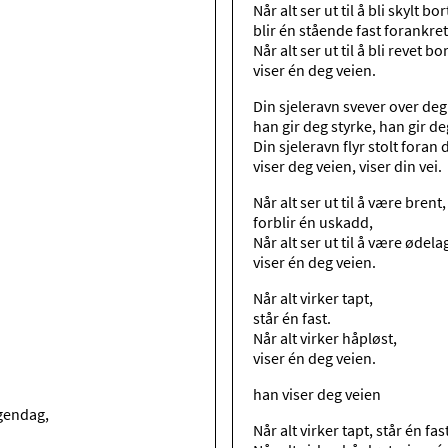
Når alt ser ut til å bli skylt bor
blir én stående fast forankret
Når alt ser ut til å bli revet bor
viser én deg veien.
Din sjeleravn svever over deg
han gir deg styrke, han gir d
Din sjeleravn flyr stolt foran 
viser deg veien, viser din vei.
Når alt ser ut til å være brent
forblir én uskadd,
Når alt ser ut til å være ødela
viser én deg veien.
Når alt virker tapt,
står én fast.
Når alt virker håpløst,
viser én deg veien.
han viser deg veien
rgendag,
Når alt virker tapt, står én fas