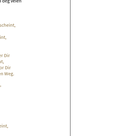
én deg veien
scheint,
int,
r Dir
ut,
or Dir
en Weg.
,
int,