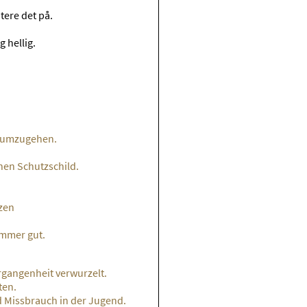
dtere det på.
og hellig.
hr umzugehen.
nen Schutzschild.
zen
immer gut.
ergangenheit verwurzelt.
ten.
d Missbrauch in der Jugend.