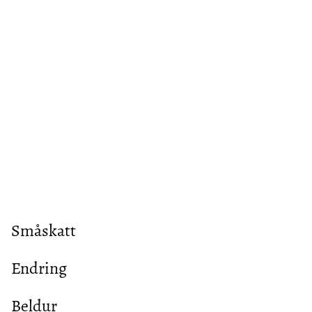
Småskatt
Endring
Beldur