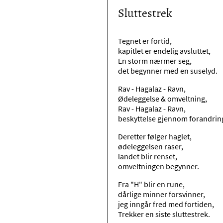
Sluttestrek
Tegnet er fortid,
kapitlet er endelig avsluttet,
En storm nærmer seg,
det begynner med en suselyd.
Rav - Hagalaz - Ravn,
Ødeleggelse & omveltning,
Rav - Hagalaz - Ravn,
beskyttelse gjennom forandrin
Deretter følger haglet,
ødeleggelsen raser,
landet blir renset,
omveltningen begynner.
Fra "H" blir en rune,
dårlige minner forsvinner,
jeg inngår fred med fortiden,
Trekker en siste sluttestrek.