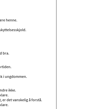
tere henne.
kyttelsesskjold.
d bra.
fortiden.
.
bruk i ungdommen.
indre ikke.
klare.
, er det vanskelig å forstå.
klare.