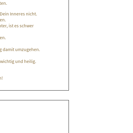
ten.
Dein Inneres nicht.
en.
ter, ist es schwer
en.
eg damit umzugehen.
.
wichtig und heilig.
.
n!