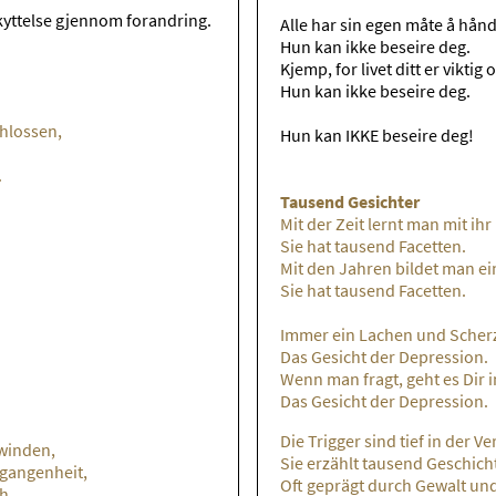
kyttelse gjennom forandring.
Alle har sin egen måte å hån
Hun kan ikke beseire deg.
Kjemp, for livet ditt er viktig 
Hun kan ikke beseire deg.
chlossen,
Hun kan IKKE beseire deg!
.
Tausend Gesichter
Mit der Zeit lernt man mit i
Sie hat tausend Facetten.
Mit den Jahren bildet man ei
Sie hat tausend Facetten.
Immer ein Lachen und Scher
Das Gesicht der Depression.
Wenn man fragt, geht es Dir 
Das Gesicht der Depression.
Die Trigger sind tief in der V
winden,
Sie erzählt tausend Geschich
rgangenheit,
Oft geprägt durch Gewalt un
h.