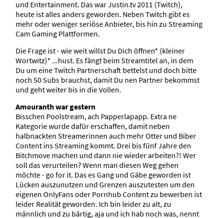
und Entertainment. Das war Justin.tv 2011 (Twitch),
heute ist alles anders geworden. Neben Twitch gibt es
mehr oder weniger seriöse Anbieter, bis hin zu Streaming
Cam Gaming Plattformen.
Die Frage ist - wie weit willst Du Dich öffnen* (kleiner
Wortwitz)* ...hust. Es fängt beim Streamtitel an, in dem
Du um eine Twitch Partnerschaft bettelst und doch bitte
noch 50 Subs brauchst, damit Du nen Partner bekommst
und geht weiter bis in die Vollen.
Amouranth war gestern
Bisschen Poolstream, ach Papperlapapp. Extra ne
Kategorie wurde dafür erschaffen, damit neben
halbnackten Streamerinnen auch mehr Otter und Biber
Content ins Streaming kommt. Drei bis fünf Jahre den
Bitchmove machen und dann nie wieder arbeiten?! Wer
soll das verurteilen? Wenn man diesen Weg gehen
möchte - go for it. Das es Gang und Gäbe geworden ist
Lücken auszunutzen und Grenzen auszutesten um den
eigenen OnlyFans oder Pornhub Content zu bewerben ist
leider Realität geworden. Ich bin leider zu alt, zu
männlich und zu bärtig, aja und ich hab noch was, nennt